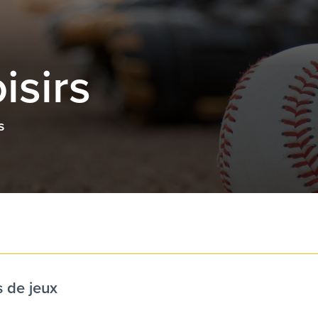
isirs
s
s de jeux