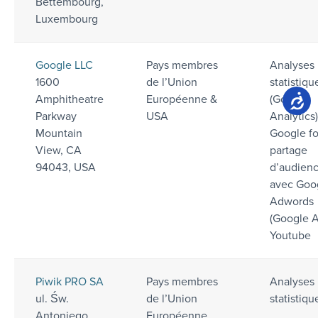
Bettembourg,
Luxembourg
Google LLC
Pays membres
Analyses
1600
de l’Union
statistiqu
Amphitheatre
Européenne &
(Google
Parkway
USA
Analytics)
Mountain
Google fo
View, CA
partage
94043, USA
d’audien
avec Goo
Adwords
(Google A
Youtube
Piwik PRO SA
Pays membres
Analyses
ul. Św.
de l’Union
statistiqu
Antoniego
Européenne