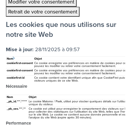
Modifier votre consentement
Retrait de votre consentement
Les cookies que nous utilisons sur
notre site Web
Mise à jour:
28/11/2025 à 09:57
Nom
Objet
cookiefirst-consent
Ce cookie enregistre vos préférences en matière de cookies pour ce si
pouvez les modifier ou retirer votre consentement facilement.
cookiefirst-consent
Ce cookie enregistre vos préférences en matière de cookies pour ce si
pouvez les modifier ou retirer votre consentement facilement.
cookiefirst-id
Ce cookie contient votre identifiant unique afin que CookieFirst puisse ide
visiteurs uniques de ce site Web.
Nécessaire
Nom
Objet
_pk_id.***.*****
Le cookie Matomo / Piwik, utilisé pour stocker quelques détails sur l'utilisateur, 
unique du visiteur.
_pk_ses.***.**
Ce cookie est utilisé pour enregistrer le comportement des visiteurs sur le site
pour collecter des statistiques sur l'utilisation du site Web, telles que l'heure 
sur le site Web. Le cookie ne contient aucune donnée personnelle et est ut
l'analyse du site Web (expire après 30 minutes).
Performance