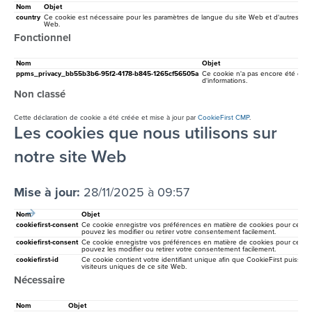
Nom
Objet
country
Ce cookie est nécessaire pour les paramètres de langue du site Web et d'autres fonc
Web.
Fonctionnel
Nom
Objet
ppms_privacy_bb55b3b6-95f2-4178-b845-1265cf56505a
Ce cookie n'a pas encore été décrit
d'informations.
Non classé
Cette déclaration de cookie a été créée et mise à jour par
CookieFirst CMP
.
Les cookies que nous utilisons sur
notre site Web
Mise à jour:
28/11/2025 à 09:57
Nom
Objet
cookiefirst-consent
Ce cookie enregistre vos préférences en matière de cookies pour ce si
pouvez les modifier ou retirer votre consentement facilement.
cookiefirst-consent
Ce cookie enregistre vos préférences en matière de cookies pour ce si
pouvez les modifier ou retirer votre consentement facilement.
cookiefirst-id
Ce cookie contient votre identifiant unique afin que CookieFirst puisse ide
visiteurs uniques de ce site Web.
Nécessaire
Nom
Objet