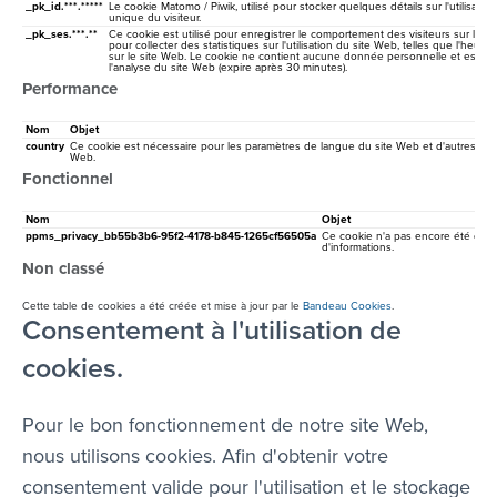
_pk_id.***.*****
Le cookie Matomo / Piwik, utilisé pour stocker quelques détails sur l'utilisateur, 
unique du visiteur.
_pk_ses.***.**
Ce cookie est utilisé pour enregistrer le comportement des visiteurs sur le site
pour collecter des statistiques sur l'utilisation du site Web, telles que l'heure 
sur le site Web. Le cookie ne contient aucune donnée personnelle et est ut
l'analyse du site Web (expire après 30 minutes).
Performance
Nom
Objet
country
Ce cookie est nécessaire pour les paramètres de langue du site Web et d'autres fonc
Web.
Fonctionnel
Nom
Objet
ppms_privacy_bb55b3b6-95f2-4178-b845-1265cf56505a
Ce cookie n'a pas encore été décrit
d'informations.
Non classé
Cette table de cookies a été créée et mise à jour par le
Bandeau Cookies
.
Consentement à l'utilisation de
cookies.
Pour le bon fonctionnement de notre site Web,
nous utilisons cookies. Afin d'obtenir votre
consentement valide pour l'utilisation et le stockage