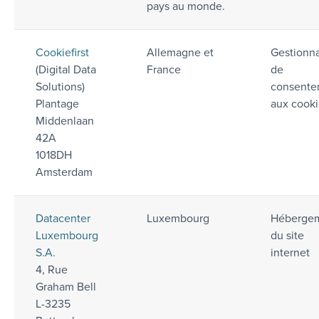
pays au monde.
Cookiefirst
Allemagne et
Gestionna
(Digital Data
France
de
Solutions)
consente
Plantage
aux cooki
Middenlaan
42A
1018DH
Amsterdam
Datacenter
Luxembourg
Héberge
Luxembourg
du site
S.A.
internet
4, Rue
Graham Bell
L-3235