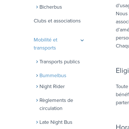
d’usa
Bicherbus
Nous 
Clubs et associations
assoc
d’amé
person
Mobilité et
Chaqu
transports
Transports publics
Elig
Bummelbus
Night Rider
Toute
bénéf
Règlements de
parte
circulation
Late Night Bus
Hor