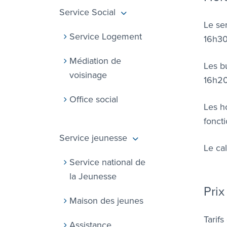
Service Social
Le se
Service Logement
16h30
Médiation de
Les b
voisinage
16h20
Office social
Les h
fonct
Service jeunesse
Le ca
Service national de
la Jeunesse
Prix
Maison des jeunes
Tarif
Assistance