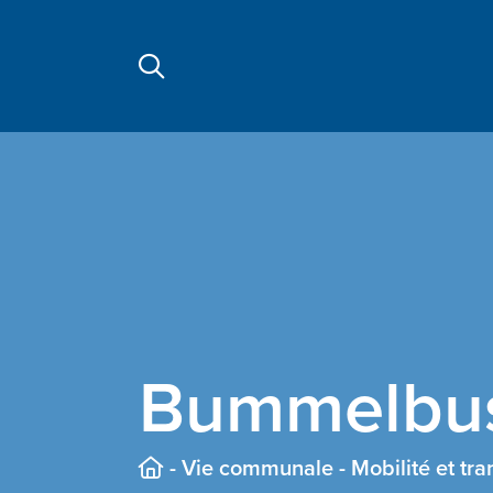
Bummelbu
-
Vie communale
-
Mobilité et tra