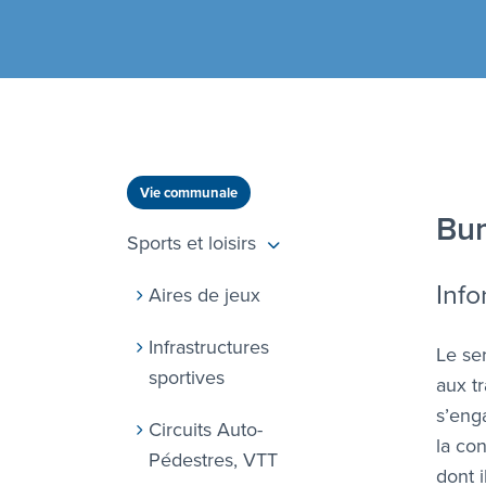
Vie communale
Bu
Sports et loisirs
Info
Aires de jeux
Infrastructures
Le se
sportives
aux t
s’eng
Circuits Auto-
la co
Pédestres, VTT
dont 