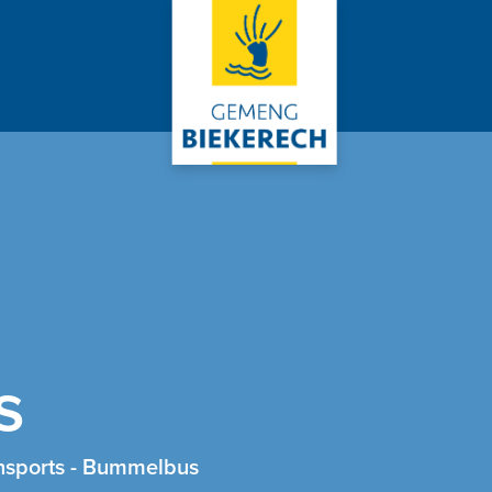
s
nsports
-
Bummelbus