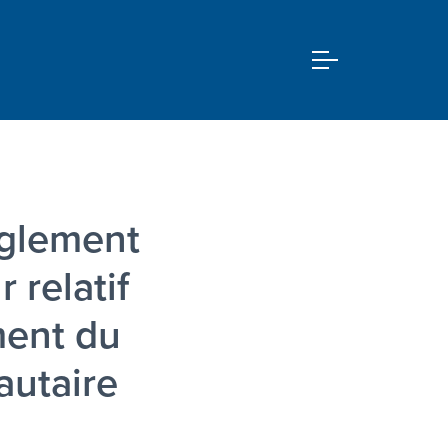
glement
r relatif
ment du
autaire