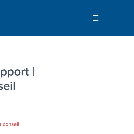
port |
eil
 conseil