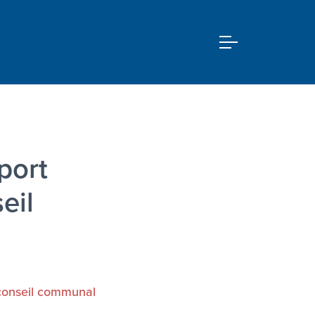
port
eil
conseil communal