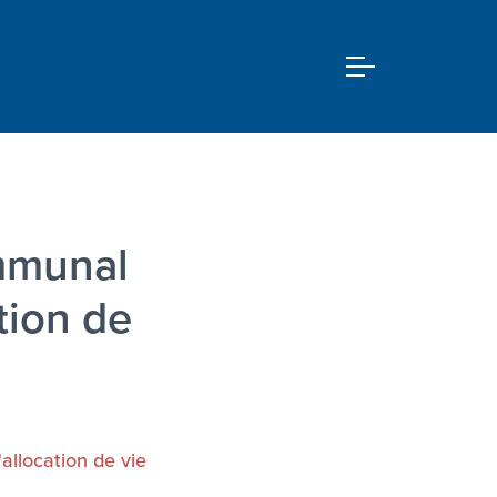
mmunal
ation de
allocation de vie